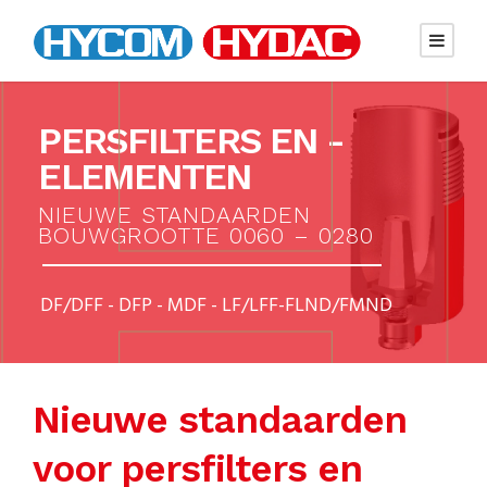
PERSFILTERS EN -
ELEMENTEN
NIEUWE STANDAARDEN
BOUWGROOTTE 0060 – 0280
DF/DFF - DFP - MDF - LF/LFF-FLND/FMND
Nieuwe standaarden
voor persfilters en