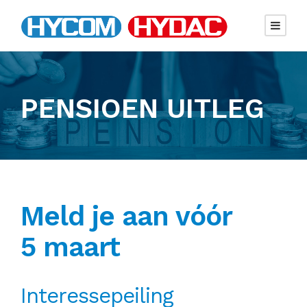
PENSIOEN UITLEG
Meld je aan vóór
5 maart
Interessepeiling